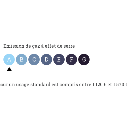
Emission de gaz à effet de serre
A
B
C
D
E
F
G
r un usage standard est compris entre 1 120 € et 1 570 