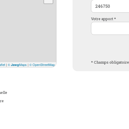
Votre apport *
* Champs obligatoir
flet
|
©
Maps
|
© OpenStreetMap
Jawg
elle
re