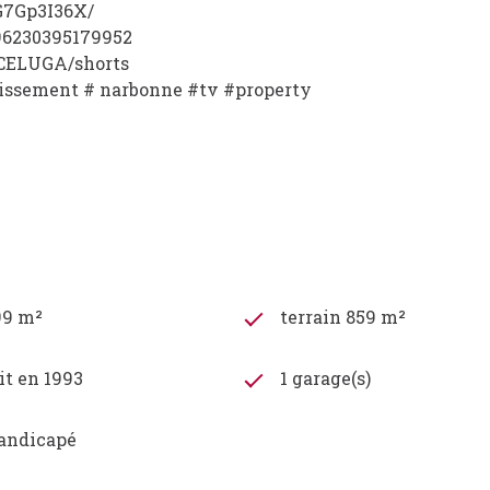
HG7Gp3I36X/
196230395179952
NCELUGA/shorts
issement # narbonne #tv #property
99 m²
terrain 859 m²
it en 1993
1 garage(s)
andicapé