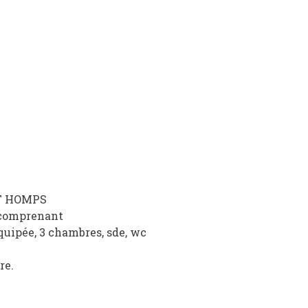
T HOMPS
 comprenant
quipée, 3 chambres, sde, wc
re.