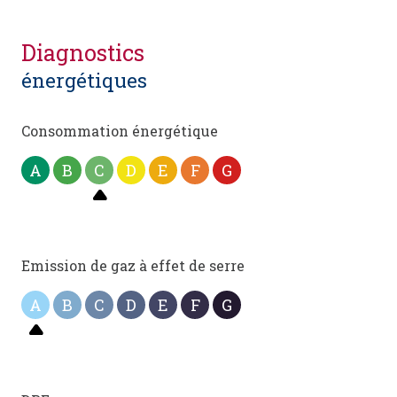
diagnostics
énergétiques
Consommation énergétique
A
B
C
D
E
F
G
Emission de gaz à effet de serre
A
B
C
D
E
F
G