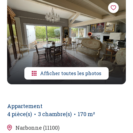
alerte
e-
mail
espace
extranet
Afficher toutes les photos
Appartement
4 pièce(s)
3 chambre(s)
170 m²
Narbonne (11100)