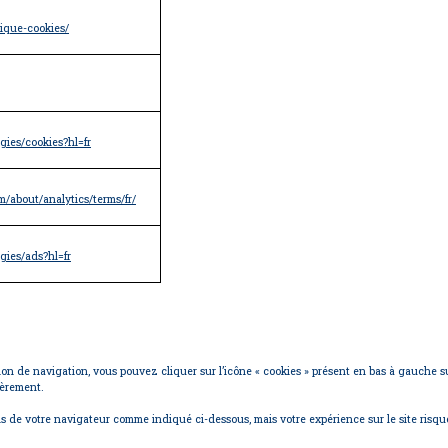
tique-cookies/
gies/cookies?hl=fr
m/about/analytics/terms/fr/
gies/ads?hl=fr
ion de navigation, vous pouvez cliquer sur l’icône « cookies » présent en bas à gauche 
ièrement.
ns de votre navigateur comme indiqué ci-dessous, mais votre expérience sur le site risqu