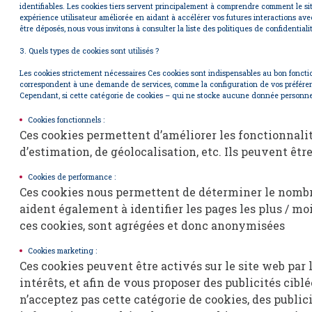
identifiables. Les cookies tiers servent principalement à comprendre comment le site
alerte
expérience utilisateur améliorée en aidant à accélérer vos futures interactions avec 
être déposés, nous vous invitons à consulter la liste des politiques de confidential
e-
3. Quels types de cookies sont utilisés ?
mail
Les cookies strictement nécessaires
Ces cookies sont indispensables au bon foncti
correspondent à une demande de services, comme la configuration de vos préférences
espace
Cependant, si cette catégorie de cookies – qui ne stocke aucune donnée personnell
extranet
Cookies fonctionnels :
Ces cookies permettent d’améliorer les fonctionnalités
d’estimation, de géolocalisation, etc. Ils peuvent être
Cookies de performance :
Ces cookies nous permettent de déterminer le nombre d
aident également à identifier les pages les plus / mo
ces cookies, sont agrégées et donc anonymisées
Cookies marketing :
Ces cookies peuvent être activés sur le site web par l
intérêts, et afin de vous proposer des publicités cibl
n’acceptez pas cette catégorie de cookies, des public