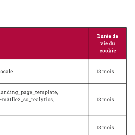
Durée de
vie du
cookie
locale
13 mois
 landing_page_template,
y-m31lle2_so_realytics,
13 mois
13 mois