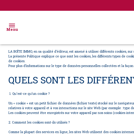
Menu
LA BOÎTE IMMO, en sa qualité d’éditeur, est amené à utiliser différents cookies, sur 
La présente Politique explique ce que sont les cookies, les différents types de cooki
accueil
de cookies.
Pour plus d’informations sur le type de données personnelles collectées et la façon 
ventes
Location
ESPACE
QUELS SONT LES DIFFÉREN
immo
PROPRIETAIRE
locations
pro
ACHAT VENTE
1. Qu'est-ce qu’un cookie ?
immobilier
Un « cookie » est un petit fichier de données (fichier texte) stocké sur le navigate
Vente
ESPACE
relatives à votre appareil et à vos interactions sur le site Web (par exemple : type d
professionnel
Les cookies peuvent être enregistrés sur votre appareil par nos soins (cookies intern
immo
BAILLEUR/LOCATAIRE
pro
2. Comment les cookies sont-ils utilisés ?
gestion
Comme la plupart des services en ligne, les sites Web utilisent des cookies interne