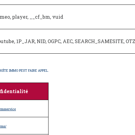
meo, player, __cf_bm, vuid
outube, 1P_JAR, NID, OGPC, AEC, SEARCH_SAMESITE, OT
BOÎTE IMMO PEUT FAIRE APPEL.
fidentialité
ermsservice
rms/