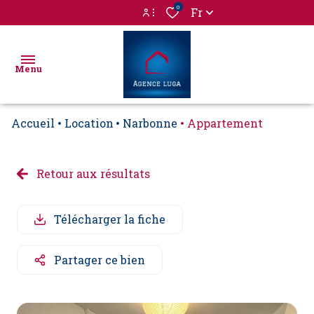
0
Fr
Espace propriétaire
Menu
Espace locataire
Accueil
Location
Narbonne
Appartement
accueil
ventes
Retour aux résultats
Location
ESPACE
immo
PROPRIETAIRE
locations
pro
ACHAT VENTE
Télécharger la fiche
immobilier
Vente
ESPACE
Partager ce bien
professionnel
immo
BAILLEUR/LOCATAIRE
pro
gestion