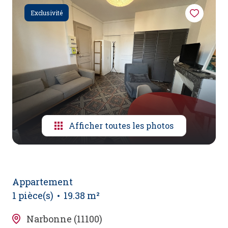
alerte
Exclusivité
e-
mail
espace
extranet
Afficher toutes les photos
Appartement
1 pièce(s)
19.38 m²
Narbonne (11100)