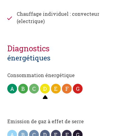
Chauffage individuel : convecteur
(electrique)
diagnostics
énergétiques
Consommation énergétique
A
B
C
D
E
F
G
Emission de gaz à effet de serre
A
B
C
D
E
F
G