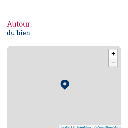
autour
du bien
+
−
Leaflet
|
©
Maps
|
© OpenStreetMap
Jawg