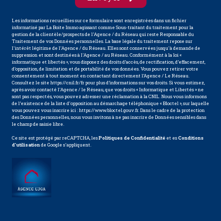
Les informations recueillies sur ce formulaire sont enregistrées dans un fichier
informatisé par La Boite Immo agissant comme Sous-traitant du traitement pour la
gestion de la clientèle/prospects de l'Agence / du Réseau qui reste Responsable du
Traitement de vos Données personnelles. La base légale du traitement repose sur
l'intérêt légitime de l'Agence / du Réseau. Elles sont conservées jusqu'à demande de
suppression et sont destinées à l'Agence / au Réseau. Conformément à la loi «
informatique et libertés », vous disposez des droits d’accès, de rectification, d’effacement,
d’opposition, de limitation et de portabilité de vos données. Vous pouvez retirer votre
consentement à tout moment en contactant directement l’Agence / Le Réseau.
Consultez le site
https://cnil.fr/fr
pour plus d’informations sur vos droits. Si vous estimez,
après avoir contacté l'Agence / le Réseau, que vos droits « Informatique et Libertés » ne
sont pas respectés, vous pouvez adresser une réclamation à la CNIL. Nous vous informons
de l’existence de la liste d'opposition au démarchage téléphonique « Bloctel », sur laquelle
vous pouvez vous inscrire ici :
https://www.bloctel.gouv.fr
. Dans le cadre de la protection
des Données personnelles, nous vous invitons à ne pas inscrire de Données sensibles dans
le champ de saisie libre.
Ce site est protégé par reCAPTCHA, les
Politiques de Confidentialité
et es
Conditions
d'utilisation
de Google s'appliquent.